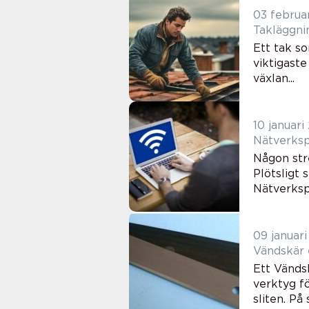
03 februa
Takläggni
Ett tak so
viktigaste
växlan...
10 januari
Nätverksp
Någon str
Plötsligt 
Nätverksp
09 januar
Ett Vändsk
verktyg fö
sliten. På 