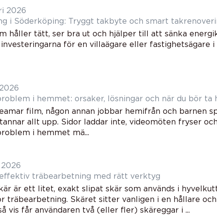
ri 2026
ng i Söderköping: Tryggt takbyte och smart takrenover
m håller tätt, ser bra ut och hjälper till att sänka ener
 investeringarna för en villaägare eller fastighetsägare
 2026
roblem i hemmet: orsaker, lösningar och när du bör ta 
eamar film, någon annan jobbar hemifrån och barnen spe
stannar allt upp. Sidor laddar inte, videomöten fryser oc
roblem i hemmet mä...
i 2026
Vändskär effektiv träbearbetning med rätt verktyg
är är ett litet, exakt slipat skär som används i hyvelku
r träbearbetning. Skäret sitter vanligen i en hållare och
så vis får användaren två (eller fler) skäreggar i ...