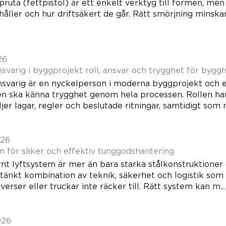
ruta (fettpistol) är ett enkelt verktyg till formen, me
åller och hur driftsäkert de går. Rätt smörjning minskar
26
Kontrollansvarig i byggprojekt roll, ansvar och trygghet för 
nsvarig är en nyckelperson i moderna byggprojekt och en
n ska känna trygghet genom hela processen. Rollen hand
jer lagar, regler och beslutade ritningar, samtidigt som ri
026
m för säker och effektiv tunggodshantering
nt lyftsystem är mer än bara starka stålkonstruktioner 
änkt kombination av teknik, säkerhet och logistik som g
averser eller truckar inte räcker till. Rätt system kan m...
026