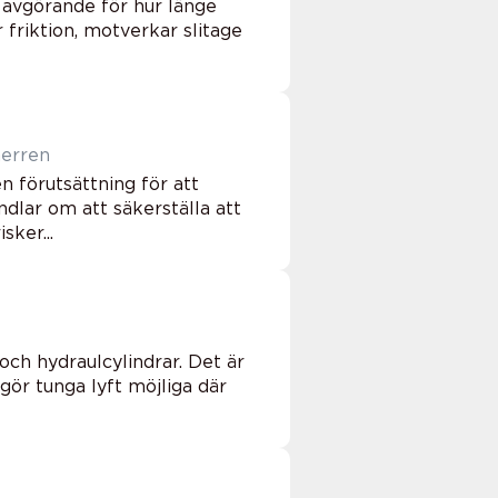
n avgörande för hur länge
 friktion, motverkar slitage
byggherren
 förutsättning för att
lar om att säkerställa att
sker...
och hydraulcylindrar. Det är
ör tunga lyft möjliga där