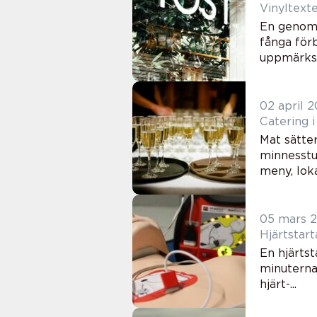
En genomt
fånga för
uppmärksam
02 april 
Catering 
Mat sätte
minnesstu
meny, loka
05 mars 
Hjärtstart
En hjärts
minuterna 
hjärt-...