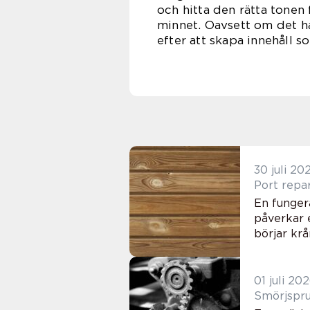
och hitta den rätta tonen
minnet. Oavsett om det ha
efter att skapa innehåll s
30 juli 20
En fungera
påverkar 
börjar krå
01 juli 20
Smörjsprut