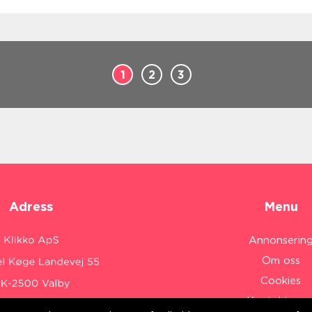
1
2
3
Adress
Menu
Annonserin
Om oss
Cookies
Kontakta os