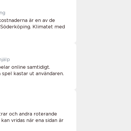
ing
gikostnaderna är en av de
 i Söderköping. Klimatet med
hjälp
lar online samtidigt.
h spel kastar ut användaren.
ttrar och andra roterande
 kan vridas när ena sidan är