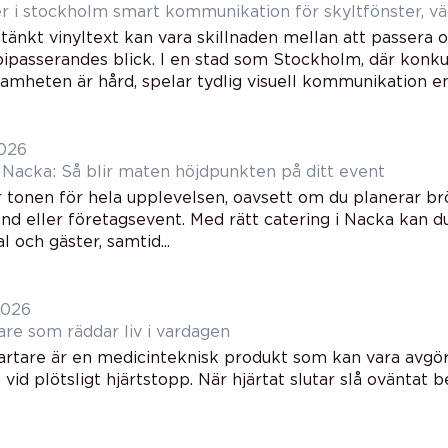
Vinyltexter i stockholm smart kommunikation för skyltföns
änkt vinyltext kan vara skillnaden mellan att passera 
bipasserandes blick. I en stad som Stockholm, där kon
heten är hård, spelar tydlig visuell kommunikation en a
2026
i Nacka: Så blir maten höjdpunkten på ditt event
r tonen för hela upplevelsen, oavsett om du planerar brö
nd eller företagsevent. Med rätt catering i Nacka kan d
l och gäster, samtid...
2026
are som räddar liv i vardagen
tartare är en medicinteknisk produkt som kan vara avgö
vid plötsligt hjärtstopp. När hjärtat slutar slå oväntat 