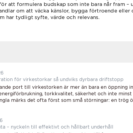
 för att formulera budskap som inte bara når fram – u
ndlar om att väcka känslor, bygga förtroende eller d
om har tydligt syfte, värde och relevans.
26
Port reparation för virkestorkar så undviks dyrbara driftstopp
nde port till virkestorken är mer än bara en öppning in
energiförbrukning, torkkvalitet, säkerhet och inte minst
ngla märks det ofta först som små störningar: en trög ö
26
a – nyckeln till effektivt och hållbart underhåll