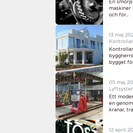
En smörjsp
maskiner h
och för...
13 maj 20
Kontrolla
byggherre
bygget föl
05 maj 2
Lyftsyste
Ett moder
en genomt
kranar, tr
12 april 2