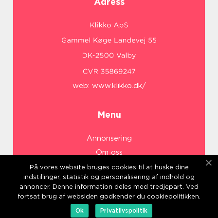
Adress
web:
www.klikko.dk/
Menu
Annonsering
Om oss
Cookies
På vores website bruges cookies til at huske dine
indstillinger, statistik og personalisering af indhold og
Kontakta oss
annoncer. Denne information deles med tredjepart. Ved
Sitemap
fortsat brug af websiden godkender du cookiepolitikken.
Ok
Privatlivspolitik