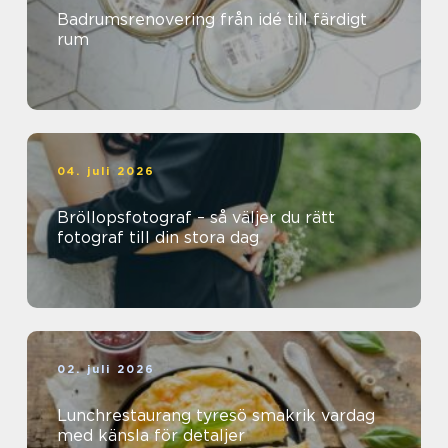
Badrumsrenovering från idé till färdigt
rum
04. juli 2026
Bröllopsfotograf – så väljer du rätt
fotograf till din stora dag
02. juli 2026
Lunchrestaurang tyresö smakrik vardag
med känsla för detaljer