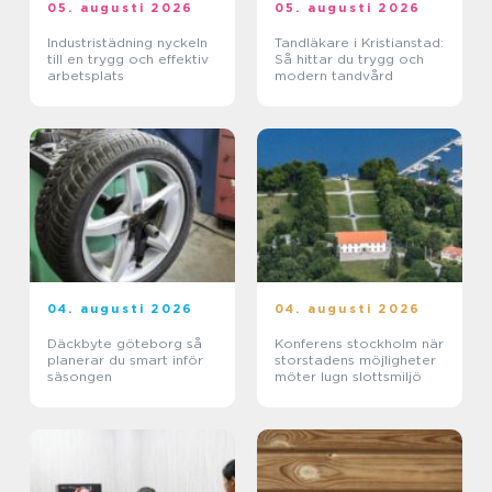
05. augusti 2026
05. augusti 2026
Industristädning nyckeln
Tandläkare i Kristianstad:
till en trygg och effektiv
Så hittar du trygg och
arbetsplats
modern tandvård
04. augusti 2026
04. augusti 2026
Däckbyte göteborg så
Konferens stockholm när
planerar du smart inför
storstadens möjligheter
säsongen
möter lugn slottsmiljö