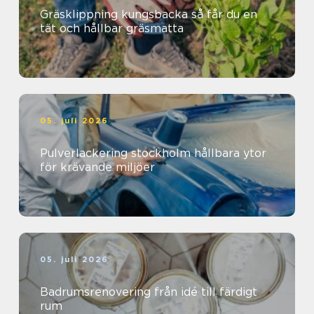
Gräsklippning kungsbacka så får du en
tät och hållbar gräsmatta
05. juli 2026
Pulverlackering stockholm hållbara ytor
för krävande miljöer
05. juli 2026
Badrumsrenovering från idé till färdigt
rum