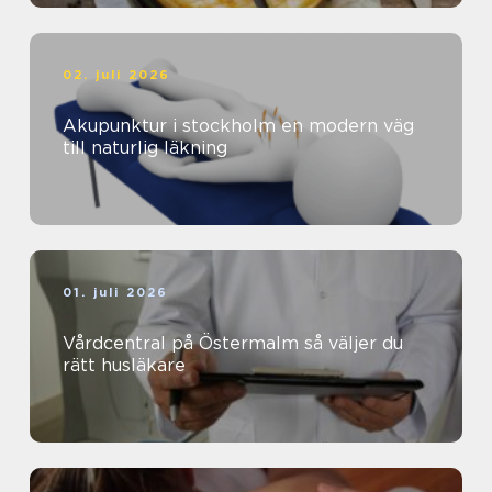
02. juli 2026
Akupunktur i stockholm en modern väg
till naturlig läkning
01. juli 2026
Vårdcentral på Östermalm så väljer du
rätt husläkare