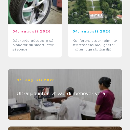
04. augusti 2026
04. augusti 2026
Däckbyte göteborg så
Konferens stockholm när
planerar du smart inför
storstadens möjligheter
säsongen
möter lugn slottsmiljö
03. augusti 2026
Ultraljud inför ivf vad du behöver veta