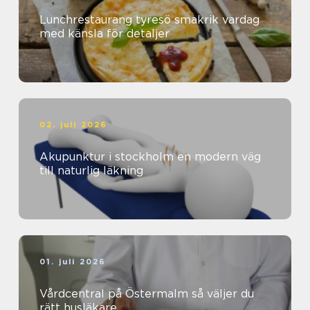
Lunchrestaurang tyresö smakrik vardag
med känsla för detaljer
02. juli 2026
Akupunktur i stockholm en modern väg
till naturlig läkning
01. juli 2026
Vårdcentral på Östermalm så väljer du
rätt husläkare