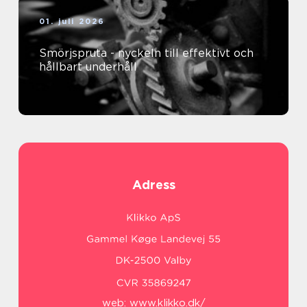
01. juli 2026
Smörjspruta - nyckeln till effektivt och
hållbart underhåll
Adress
web:
www.klikko.dk/