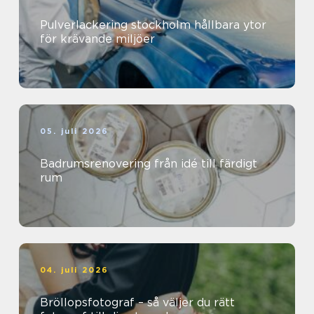
Pulverlackering stockholm hållbara ytor
för krävande miljöer
05. juli 2026
Badrumsrenovering från idé till färdigt
rum
04. juli 2026
Bröllopsfotograf – så väljer du rätt