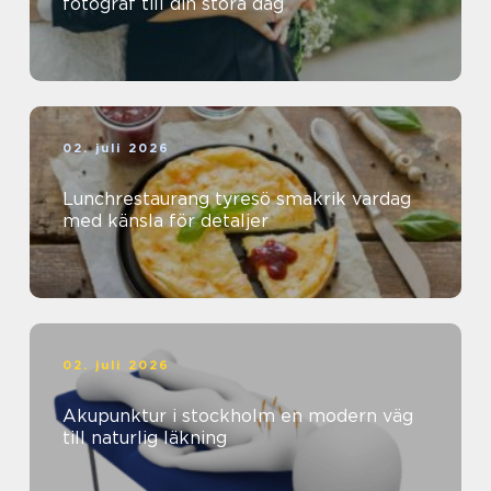
fotograf till din stora dag
02. juli 2026
Lunchrestaurang tyresö smakrik vardag
med känsla för detaljer
02. juli 2026
Akupunktur i stockholm en modern väg
till naturlig läkning