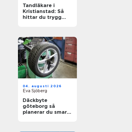
Tandläkare i
Kristianstad: Så
hittar du trygg
och modern
tandvård
04. augusti 2026
Eva Sjöberg
Däckbyte
göteborg så
planerar du smart
inför säsongen