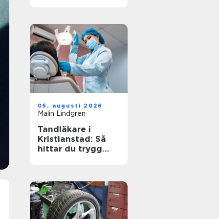
arbetsplats
05. augusti 2026
Malin Lindgren
Tandläkare i
Kristianstad: Så
hittar du trygg
och modern
tandvård