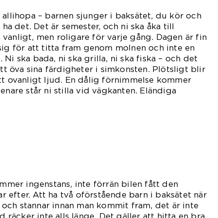
 allihopa – barnen sjunger i baksätet, du kör och
 ha det. Det är semester, och ni ska åka till
vanligt, men roligare för varje gång. Dagen är fin
sig för att titta fram genom molnen och inte en
Ni ska bada, ni ska grilla, ni ska fiska – och det
tt öva sina färdigheter i simkonsten. Plötsligt blir
tt ovanligt ljud. En dålig förnimmelse kommer
enare står ni stilla vid vägkanten. Eländiga
ommer ingenstans, inte förrän bilen fått den
efter. Att ha två oförstående barn i baksätet när
och stannar innan man kommit fram, det är inte
d räcker inte alls länge. Det gäller att hitta en bra