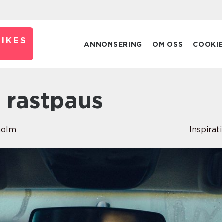
IKES
ANNONSERING
OM OSS
COOKI
ig rastpaus
holm
Inspirat