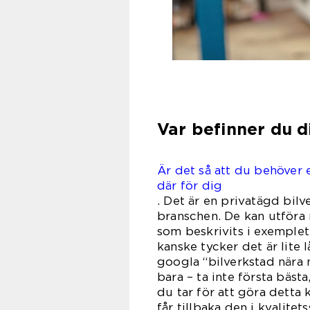
Var befinner du d
Är det så att du behöver e
där för dig
. Det är en privatägd bilv
branschen. De kan utföra r
som beskrivits i exemple
kanske tycker det är lite 
googla “bilverkstad nära 
bara – ta inte första bäs
du tar för att göra detta 
får tillbaka den i kvalitet