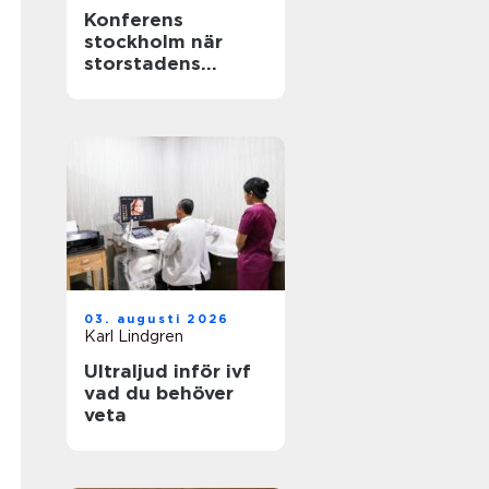
Konferens
stockholm när
storstadens
möjligheter möter
lugn slottsmiljö
03. augusti 2026
Karl Lindgren
Ultraljud inför ivf
vad du behöver
veta