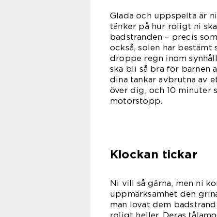
Glada och uppspelta är ni
tänker på hur roligt ni ska
badstranden – precis som 
också, solen har bestämt 
droppe regn inom synhåll. 
ska bli så bra för barnen a
dina tankar avbrutna av e
över dig, och 10 minuter s
motorstopp.
Klockan tickar
Ni vill så gärna, men ni k
uppmärksamhet den grinar 
man lovat dem badstrand 
roligt heller. Deras tålamo