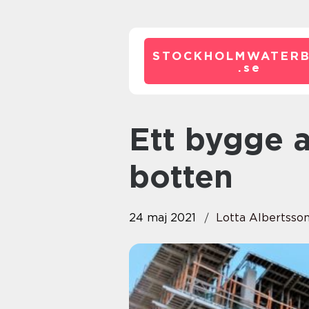
STOCKHOLMWATERB
.
se
Ett bygge av stål i grund och
botten
24 maj 2021
Lotta Albertsso