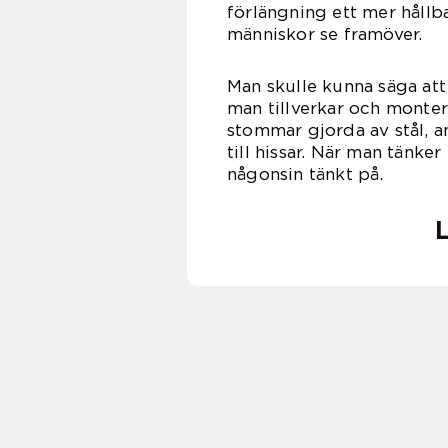
förlängning ett mer hållba
människ
Man skulle kunna säga at
man tillverkar och monter
stommar gjorda av stål, a
till hissar. När man tänke
någons
L