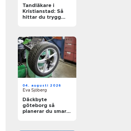
Tandläkare i
Kristianstad: Så
hittar du trygg
och modern
tandvård
04. augusti 2026
Eva Sjöberg
Däckbyte
göteborg så
planerar du smart
inför säsongen