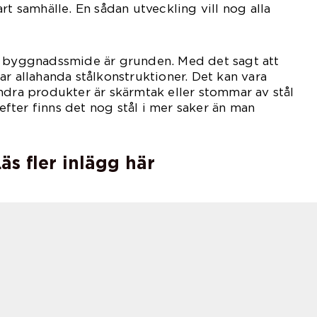
rt samhälle. En sådan utveckling vill nog alla
or se framöver.
t byggnadssmide är grunden. Med det sagt att
ar allahanda stålkonstruktioner. Det kan vara
ndra produkter är skärmtak eller stommar av stål
r efter finns det nog stål i mer saker än man
in tänkt på.
äs fler inlägg här