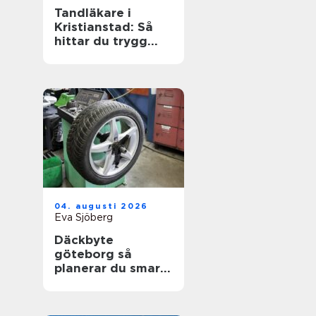
Tandläkare i
Kristianstad: Så
hittar du trygg
och modern
tandvård
04. augusti 2026
Eva Sjöberg
Däckbyte
göteborg så
planerar du smart
inför säsongen