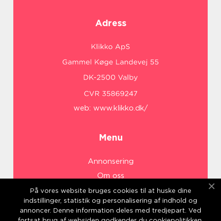
Adress
web:
www.klikko.dk/
Menu
Annonsering
Om oss
Cookies
På vores website bruges cookies til at huske dine
indstillinger, statistik og personalisering af indhold og
Kontakta oss
annoncer. Denne information deles med tredjepart. Ved
Sitemap
fortsat brug af websiden godkender du cookiepolitikken.