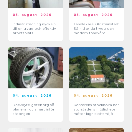
05. augusti 2026
05. augusti 2026
Industristädning nyckeln
Tandläkare i Kristianstad:
till en trygg och effektiv
Så hittar du trygg och
arbetsplats
modern tandvård
04. augusti 2026
04. augusti 2026
Däckbyte göteborg så
Konferens stockholm när
planerar du smart inför
storstadens möjligheter
säsongen
möter lugn slottsmiljö