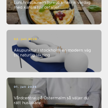
Lunchrestaurang tyresö smakrik vardag
med känsla för detaljer
02. juli 2026
Akupunktur i stockholm en modern väg
till naturlig läkning
01. juli 2026
Vårdcentral på Östermalm så väljer du
rätt husläkare