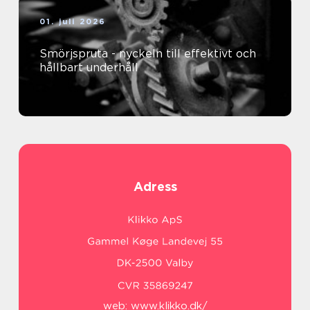
01. juli 2026
Smörjspruta - nyckeln till effektivt och
hållbart underhåll
Adress
web:
www.klikko.dk/