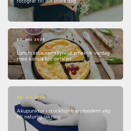
fotograf till din stora dag
02. juli 2026
Lunchrestaurang tyresö smakrik vardag
med känsla för detaljer
02. juli 2026
Akupunktur i stockholm en modern väg
till naturlig läkning