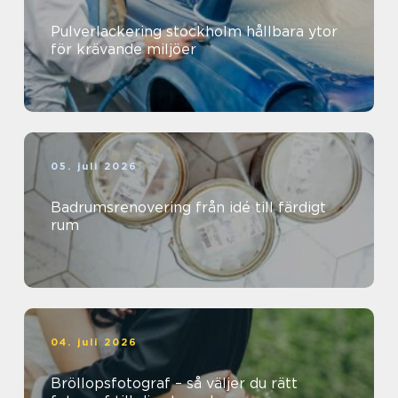
Pulverlackering stockholm hållbara ytor
för krävande miljöer
05. juli 2026
Badrumsrenovering från idé till färdigt
rum
04. juli 2026
Bröllopsfotograf – så väljer du rätt