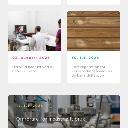
03. augusti 2026
30. juli 2026
Ultraljud inför ivf vad du
Port reparation för
behöver veta
virkestorkar så undviks
dyrbara driftstopp
12. juli 2026
Omrörare för industriellt bruk