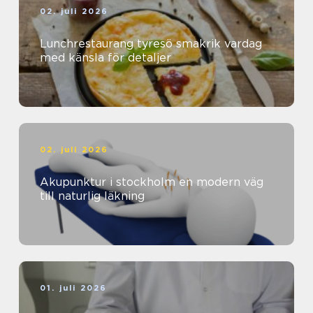
02. juli 2026
Lunchrestaurang tyresö smakrik vardag
med känsla för detaljer
02. juli 2026
Akupunktur i stockholm en modern väg
till naturlig läkning
01. juli 2026