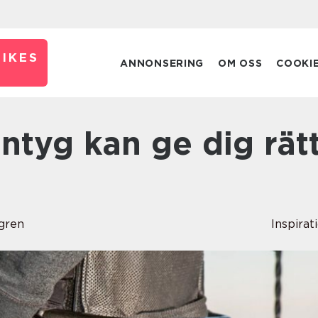
IKES
ANNONSERING
OM OSS
COOKI
dgren
Inspirat