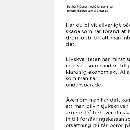
Har du blivit allvarligt p
skada som har förändrat hel
drömjobb, till att man int
d
Livskvaliteten har minst s
inte vad som händer. Till
klara sig ekonomiskt. All
som man har
undan
Även om man har det, kan
att man blivit sjukskrive
arbete. Då behöver du skaf
in till försäkringskassan 
ersättning du får beror p