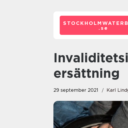
STOCKHOLMWATERB
.
se
Invaliditetsintyg kan ge dig rätt
ersättning
29 september 2021
Karl Lin