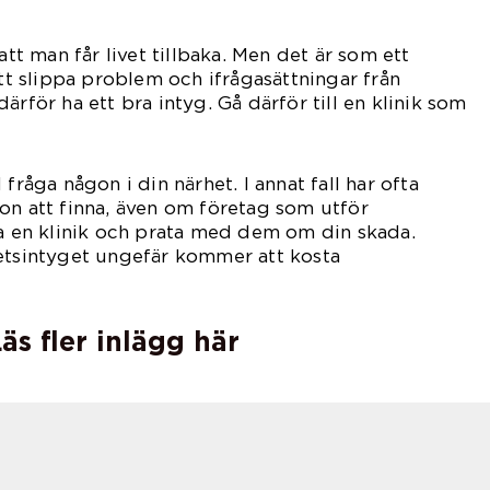
att man får livet tillbaka. Men det är som ett
att slippa problem och ifrågasättningar från
ärför ha ett bra intyg. Gå därför till en klinik som
ga på vad de gör.
fråga någon i din närhet. I annat fall har ofta
on att finna, även om företag som utför
ta en klinik och prata med dem om din skada.
tetsintyget ungefär kommer att kosta
ig.
äs fler inlägg här