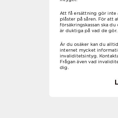
Att få ersättning gör inte 
plåster på såren. För att 
försäkringskassan ska du d
är dukti
Är du osäker kan du alltid 
internet mycket informati
invaliditetsintyg. Kontak
Frågan även vad invalidi
d
L