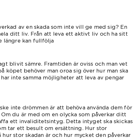
åverkad av en skada som inte vill ge med sig? En
a ditt liv. Från att leva ett aktivt liv och ha sitt
e längre kan fullfölja
et.
agt blivit sämre. Framtiden är oviss och man vet
 på köpet behöver man oroa sig över hur man ska
a har inte samma möjligheter att leva av pengar
sparade.
ske inte drömmen är att behöva använda dem för
n. Om du är med om en olycka som påverkar ditt
fa ett invaliditetsintyg. Detta intyget ska skickas
som tar ett besult om ersättning. Hur stor
å hur stor skadan är och hur mycket den påverkar