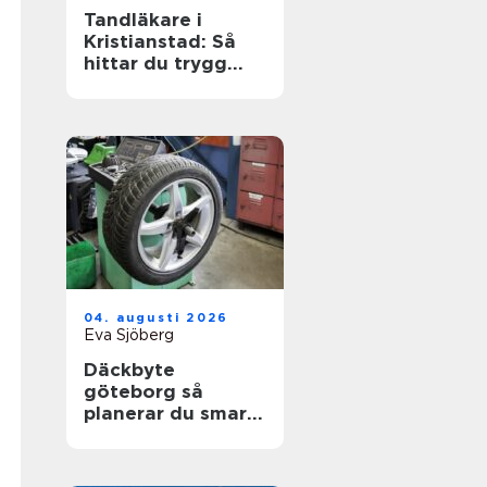
Tandläkare i
Kristianstad: Så
hittar du trygg
och modern
tandvård
04. augusti 2026
Eva Sjöberg
Däckbyte
göteborg så
planerar du smart
inför säsongen