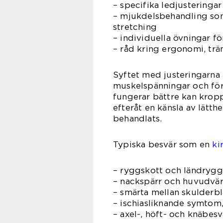
– specifika ledjusteringar
– mjukdelsbehandling som
stretching
– individuella övningar fö
– råd kring ergonomi, tr
Syftet med justeringarna ä
muskelspänningar och för
fungerar bättre kan krop
efteråt en känsla av lätth
behandlats.
Typiska besvär som en
ki
– ryggskott och ländryg
– nackspärr och huvudvär
– smärta mellan skulderb
– ischiasliknande symtom
– axel-, höft- och knäbes