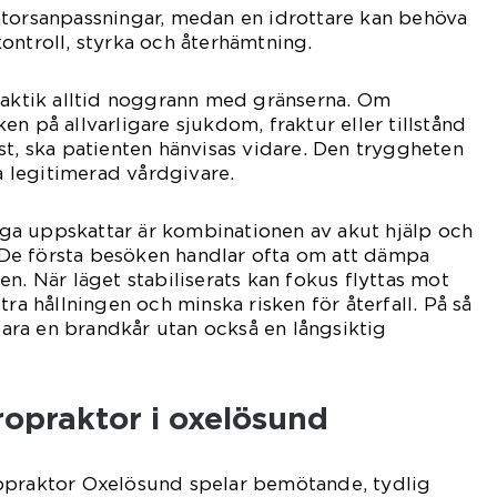
ntorsanpassningar, medan en idrottare kan behöva
ontroll, styrka och återhämtning.
raktik alltid noggrann med gränserna. Om
n på allvarligare sjukdom, fraktur eller tillstånd
st, ska patienten hänvisas vidare. Den tryggheten
ra legitimerad vårdgivare.
a uppskattar är kombinationen av akut hjälp och
De första besöken handlar ofta om att dämpa
n. När läget stabiliserats kan fokus flyttas mot
tra hållningen och minska risken för återfall. På så
 bara en brandkår utan också en långsiktig
iropraktor i oxelösund
opraktor Oxelösund spelar bemötande, tydlig