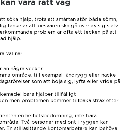
 kan vara rätt väg
t söka hjälp, trots att smärtan stör både sömn,
g tanke är att besvären ska gå över av sig själv.
terkommande problem är ofta ett tecken på att
ad hjälp.
a val när:
er än några veckor
mma område, till exempel ländrygg eller nacke
agsrörelser som att böja sig, lyfta eller vrida på
kemedel bara hjälper tillfälligt
unden men problemen kommer tillbaka strax efter
tienten en helhetsbedömning, inte bara
t område. Två personer med ont i ryggen kan
er. En stillasittande kontorsarbetare kan behöva