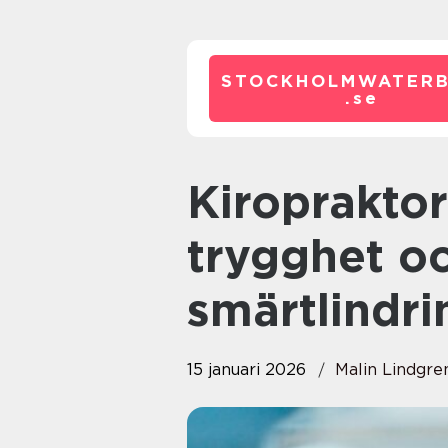
STOCKHOLMWATERB
.
se
Kiropraktor oxelösund kunskap,
trygghet oc
smärtlindri
15 januari 2026
Malin Lindgre