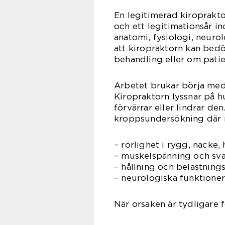
En legitimerad kiroprakto
och ett legitimationsår i
anatomi, fysiologi, neuro
att kiropraktorn kan bed
behandling eller om pati
Arbetet brukar börja med
Kiropraktorn lyssnar på 
förvärrar eller lindrar de
kroppsundersökning där m
– rörlighet i rygg, nacke,
– muskelspänning och sv
– hållning och belastnin
– neurologiska funktioner
När orsaken är tydligare 