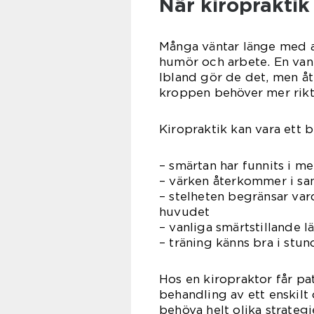
När kiropraktik
Många väntar länge med at
humör och arbete. En vanli
Ibland gör de det, men å
kroppen behöver mer rikt
Kiropraktik kan vara ett br
– smärtan har funnits i m
– värken återkommer i sa
– stelheten begränsar vard
huvudet
– vanliga smärtstillande lä
– träning känns bra i st
Hos en kiropraktor får pa
behandling av ett enskil
behöva helt olika strategi