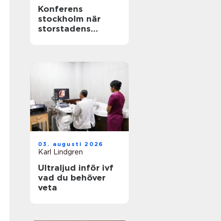
Konferens
stockholm när
storstadens
möjligheter möter
lugn slottsmiljö
03. augusti 2026
Karl Lindgren
Ultraljud inför ivf
vad du behöver
veta