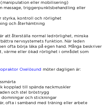
 (manipulation eller mobilisering)
 massage, triggerpunktsbehandling eller
r styrka, kontroll och rörlighet
äning och återhämtning
r att återställa normal ledrörlighet, minska
bättra nervsystemets funktion. När leden
pen ofta börja läka på egen hand. Många beskriver
et, värme eller ökad rörlighet i området som
ropraktor Oxelösund
möter dagligen är:
gssmärta
k kopplad till spända nackmuskler
laden och stel bröstrygg
, domningar och stickningar
vär, ofta i samband med träning eller arbete