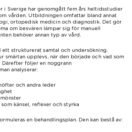
r i Sverige har genomgått fem års heltidsstudier
nom vården. Utbildningen omfattar bland annat
logi, ortopedisk medicin och diagnostik. Det gör
öma om besvären lämpar sig för manuell
enten behöver annan typ av vård.
 ett strukturerat samtal och undersökning.
hur smärtan upplevs, när den började och vad som
n. Därefter följer en noggrann
an analyserar:
 höfter och andra leder
aghet
gsmönster
 som känsel, reflexer och styrka
formuleras en behandlingsplan. Den kan bestå av: