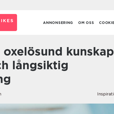
IKES
ANNONSERING
OM OSS
COOKI
h långsiktig
ng
n
Inspirat