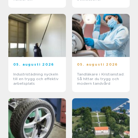
05. augusti 2026
05. augusti 2026
Industristädning nyckeln
Tandläkare i Kristianstad:
till en trygg och effektiv
Så hittar du trygg och
arbetsplats
modern tandvård