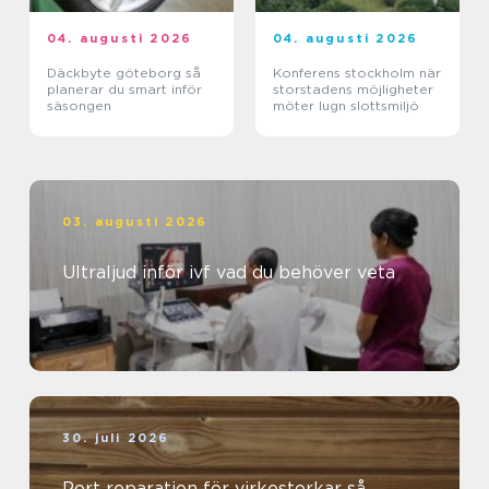
04. augusti 2026
04. augusti 2026
Däckbyte göteborg så
Konferens stockholm när
planerar du smart inför
storstadens möjligheter
säsongen
möter lugn slottsmiljö
03. augusti 2026
Ultraljud inför ivf vad du behöver veta
30. juli 2026
Port reparation för virkestorkar så