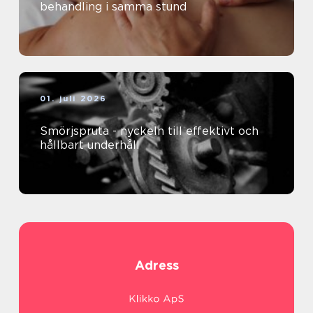
behandling i samma stund
01. juli 2026
Smörjspruta - nyckeln till effektivt och
hållbart underhåll
Adress