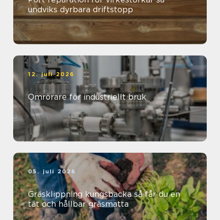
undviks dyrbara driftstopp
12. juli 2026
Omrörare för industriellt bruk
05. juli 2026
Gräsklippning kungsbacka så får du en
tät och hållbar gräsmatta