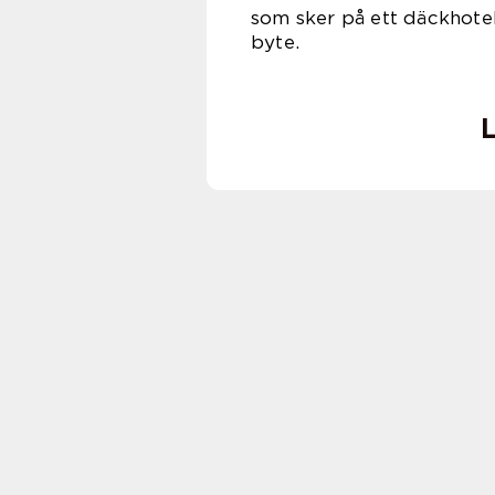
som sker på ett däckhotel
by
L