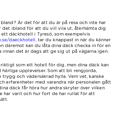
 ibland? Är det för att du är på resa och inte har
r det ibland för att du vill vila ut, återhämta dig
 ett däckhotell i Tyresö, som exempelvis
.se/daeckhotell
, tar du knappast in när du känner
 Men däremot kan du låta dina däck checka in för en
 innan det är dags att ge sig ut på vägarna igen.
e riktigt som ett hotell för dig, men dina däck kan
 härliga upplevelser. Som att bli rengjorda,
trygg och vädersäkrad hylla. Vem vet, kanske
ch erfarenheter med varandra när personalen gått
dina däck får höra hur andra skryter över vilken
e har varit och hur fort de har rullat för att
ätt.