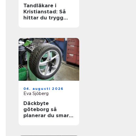
Tandläkare i
Kristianstad: Så
hittar du trygg
och modern
tandvård
04. augusti 2026
Eva Sjöberg
Däckbyte
göteborg så
planerar du smart
inför säsongen