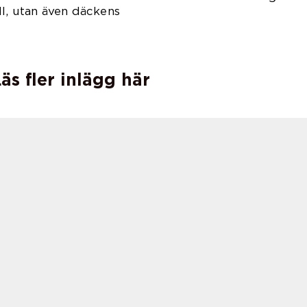
l, utan även däckens
te.
äs fler inlägg här