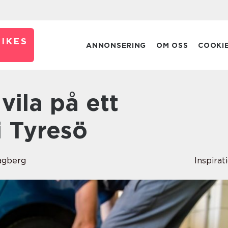
IKES
ANNONSERING
OM OSS
COOKI
i Tyresö
agberg
Inspirat