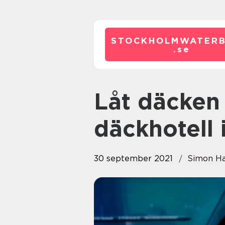
STOCKHOLMWATERB
.
se
Låt däcken vila på ett
däckhotell 
30 september 2021
Simon H