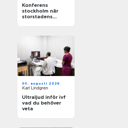
Konferens
stockholm när
storstadens
möjligheter möter
lugn slottsmiljö
03. augusti 2026
Karl Lindgren
Ultraljud inför ivf
vad du behöver
veta