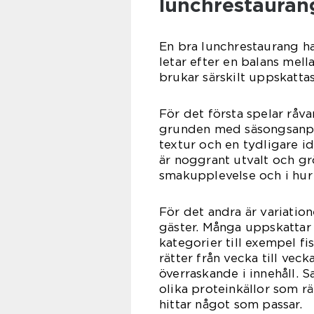
lunchrestauran
En bra lunchrestaurang ha
letar efter en balans mella
brukar särskilt uppskattas
För det första spelar råv
grunden med säsongsanpass
textur och en tydligare id
är noggrant utvalt och gr
smakupplevelse och i hur 
För det andra är variatio
gäster. Många uppskattar
kategorier till exempel fi
rätter från vecka till vec
överraskande i innehåll. S
olika proteinkällor som rä
hittar något som passar.