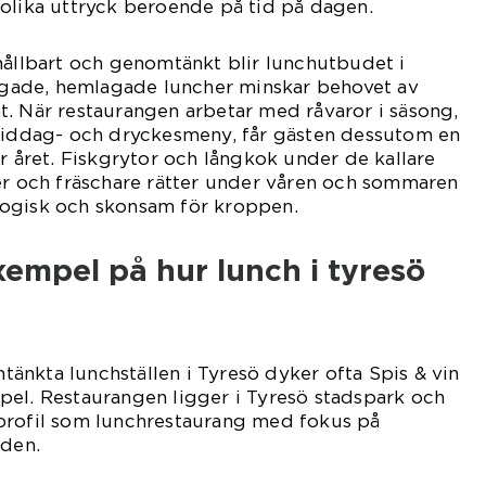
olika uttryck beroende på tid på dagen.
hållbart och genomtänkt blir lunchutbudet i
lagade, hemlagade luncher minskar behovet av
. När restaurangen arbetar med råvaror i säsong,
 middag- och dryckesmeny, får gästen dessutom en
er året. Fiskgrytor och långkok under de kallare
er och fräschare rätter under våren och sommaren
ogisk och skonsam för kroppen.
exempel på hur lunch i tyresö
nkta lunchställen i Tyresö dyker ofta Spis & vin
pel. Restaurangen ligger i Tyresö stadspark och
profil som lunchrestaurang med fokus på
nden.