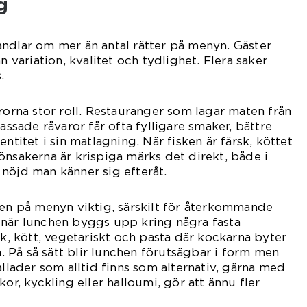
g
ndlar om mer än antal rätter på menyn. Gäster
n variation, kvalitet och tydlighet. Flera saker
.
arorna stor roll. Restauranger som lagar maten från
ade råvaror får ofta fylligare smaker, bättre
entitet i sin matlagning. När fisken är färsk, köttet
önsakerna är krispiga märks det direkt, både i
nöjd man känner sig efteråt.
nen på menyn viktig, särskilt för återkommande
 när lunchen byggs upp kring några fasta
sk, kött, vegetariskt och pasta där kockarna byter
ka. På så sätt blir lunchen förutsägbar i form men
allader som alltid finns som alternativ, gärna med
kor, kyckling eller halloumi, gör att ännu fler