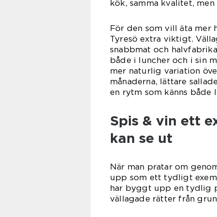
kök, samma kvalitet, men 
För den som vill äta mer 
Tyresö extra viktigt. Väl
snabbmat och halvfabrikat
både i luncher och i sin
mer naturlig variation öv
månaderna, lättare sallad
en rytm som känns både l
Spis & vin ett 
kan se ut
När man pratar om genomtä
upp som ett tydligt exem
har byggt upp en tydlig 
vällagade rätter från gru