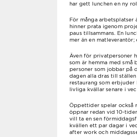
har gett lunchen en ny rol
För många arbetsplatser 
hinner prata igenom projek
paus tillsammans. En lunc
mer än en matleverantör; d
Även för privatpersoner ha
som är hemma med små barn
personer som jobbar på d
dagen alla dras till ställ
restaurang som erbjuder
livliga kvällar senare i ve
Öppettider spelar också r
öppnar redan vid 10-tide
vill ta en sen förmiddags
kvällen ett par dagar i v
after work och middagsse