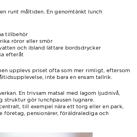
ten runt måltiden. En genomtänkt lunch
a tillbehör
ika röror eller smör
 vatten och ibland lättare bordsdrycker
ka efteråt
nchen upplevs priset ofta som mer rimligt, eftersom
ltidsupplevelse, inte bara en ensam tallrik.
påverkan. En trivsam matsal med lagom ljudnivå,
ig struktur gör lunchpausen lugnare.
ntralt, till exempel nära ett torg eller en park,
e företag, pensionärer, föräldralediga och