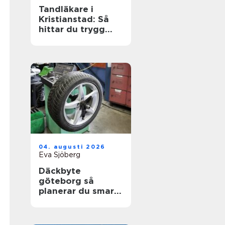
Tandläkare i
Kristianstad: Så
hittar du trygg
och modern
tandvård
04. augusti 2026
Eva Sjöberg
Däckbyte
göteborg så
planerar du smart
inför säsongen