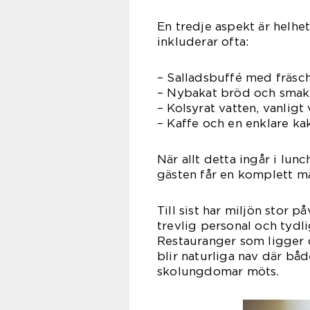
En tredje aspekt är helhe
inkluderar ofta:
– Salladsbuffé med fräsch
– Nybakat bröd och smakr
– Kolsyrat vatten, vanligt
– Kaffe och en enklare ka
När allt detta ingår i lu
gästen får en komplett må
Till sist har miljön stor 
trevlig personal och tydl
Restauranger som ligger ce
blir naturliga nav där båd
skolungdomar möts.