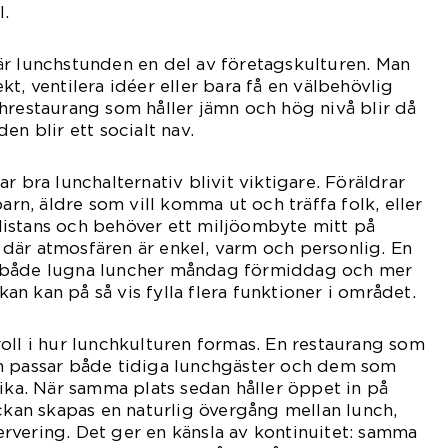
l.
är lunchstunden en del av företagskulturen. Man
t, ventilera idéer eller bara få en välbehövlig
hrestaurang som håller jämn och hög nivå blir då
en blir ett socialt nav.
r bra lunchalternativ blivit viktigare. Föräldrar
, äldre som vill komma ut och träffa folk, eller
istans och behöver ett miljöombyte mitt på
en där atmosfären är enkel, varm och personlig. En
 både lugna luncher måndag förmiddag och mer
ckan kan på så vis fylla flera funktioner i området.
oll i hur lunchkulturen formas. En restaurang som
n passar både tidiga lunchgäster och dem som
fika. När samma plats sedan håller öppet in på
eckan skapas en naturlig övergång mellan lunch,
rvering. Det ger en känsla av kontinuitet: samma