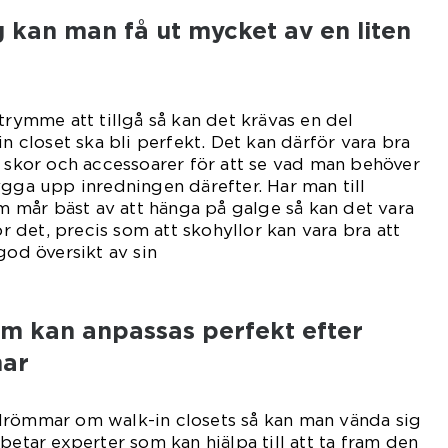
 kan man få ut mycket av en liten
trymme att tillgå så kan det krävas en del
in closet ska bli perfekt. Det kan därför vara bra
, skor och accessoarer för att se vad man behöver
ygga upp inredningen därefter. Har man till
mår bäst av att hänga på galge så kan det vara
ör det, precis som att skohyllor kan vara bra att
god översikt av sin
amling.
om kan anpassas perfekt efter
ar
drömmar om walk-in closets så kan man vända sig
betar experter som kan hjälpa till att ta fram den