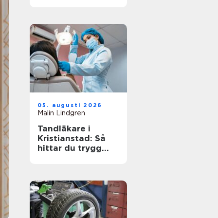
arbetsplats
05. augusti 2026
Malin Lindgren
Tandläkare i
Kristianstad: Så
hittar du trygg
och modern
tandvård