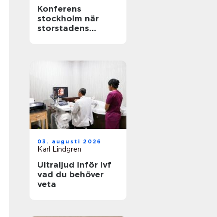
Konferens
stockholm när
storstadens
möjligheter möter
lugn slottsmiljö
03. augusti 2026
Karl Lindgren
Ultraljud inför ivf
vad du behöver
veta