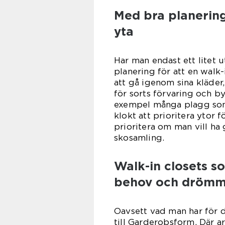
Med bra planering
yta
Har man endast ett litet u
planering för att en walk-
att gå igenom sina kläder
för sorts förvaring och b
exempel många plagg som 
klokt att prioritera ytor f
prioritera om man vill ha 
skos
Walk-in closets s
behov och drömm
Oavsett vad man har för 
till Garderobsform. Där ar