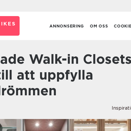
IKES
ANNONSERING
OM OSS
COOKI
ill att uppfylla
drömmen
Inspirat