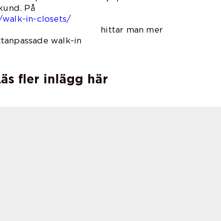
 kund. På
/walk-in-closets/
r man mer
tanpassade walk-in
sets.
äs fler inlägg här