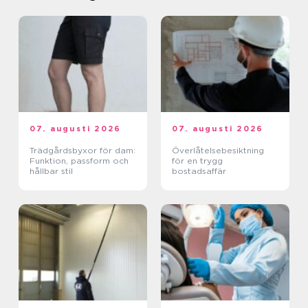
07. augusti 2026
07. augusti 2026
Trädgårdsbyxor för dam:
Överlåtelsebesiktning
Funktion, passform och
för en trygg
hållbar stil
bostadsaffär