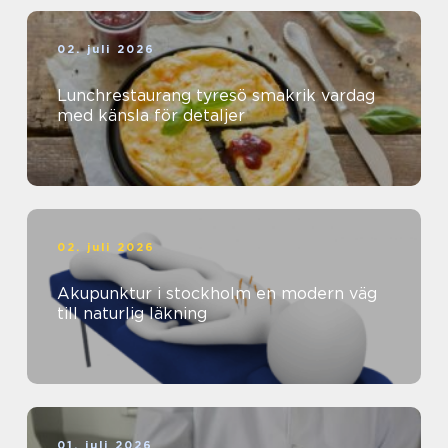
02. juli 2026
Lunchrestaurang tyresö smakrik vardag
med känsla för detaljer
02. juli 2026
Akupunktur i stockholm en modern väg
till naturlig läkning
01. juli 2026