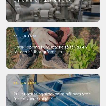
Omrörare för industriellt bruk
05. juli 2026
Gräsklippning kungsbacka så får du en
tät och hållbar gräsmatta
05. juli 2026
Pulverlackering stockholm hållbara ytor
för krävande miljöer