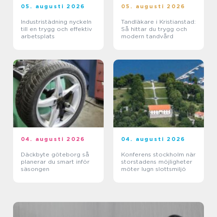
05. augusti 2026
05. augusti 2026
Industristädning nyckeln
Tandläkare i Kristianstad:
till en trygg och effektiv
Så hittar du trygg och
arbetsplats
modern tandvård
04. augusti 2026
04. augusti 2026
Däckbyte göteborg så
Konferens stockholm när
planerar du smart inför
storstadens möjligheter
säsongen
möter lugn slottsmiljö