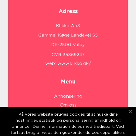
Adress
web:
www.klikko.dk/
Menu
Annonsering
Om oss
Cookies
På vores website bruges cookies til at huske dine
indstillinger, statistik og personalisering af indhold og
Kontakta oss
annoncer. Denne information deles med tredjepart. Ved
Sitemap
fortsat brug af websiden godkender du cookiepolitikken.