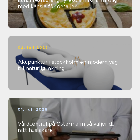
Lunchrestaurang tyresö smakrik vardag
med känsla för detaljer
02. juli 2026
Akupunktur i stockholm en modern väg
till naturlig läkning
01. juli 2026
Vårdcentral på Östermalm så väljer du
rätt husläkare