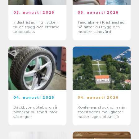
05. augusti 2026
05. augusti 2026
Industristädning nyckeln
Tandläkare i Kristianstad:
till en trygg och effektiv
Så hittar du trygg och
arbetsplats
modern tandvård
04. augusti 2026
04. augusti 2026
Däckbyte göteborg så
Konferens stockholm när
planerar du smart inför
storstadens möjligheter
säsongen
möter lugn slottsmiljö