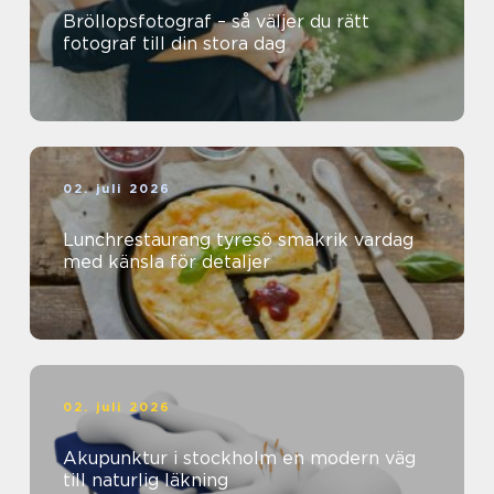
Bröllopsfotograf – så väljer du rätt
fotograf till din stora dag
02. juli 2026
Lunchrestaurang tyresö smakrik vardag
med känsla för detaljer
02. juli 2026
Akupunktur i stockholm en modern väg
till naturlig läkning