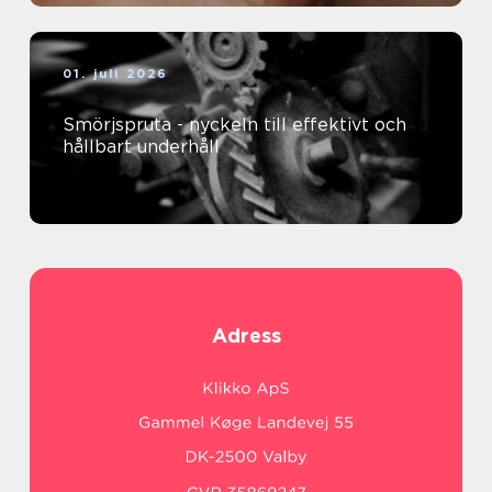
01. juli 2026
Smörjspruta - nyckeln till effektivt och
hållbart underhåll
Adress