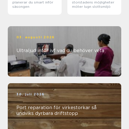
planerar du smart inför
storstadens möjligheter
säsongen
möter lugn slottsmiljö
03. augusti 2026
Ultraljud inför ivf vad du behöver veta
30. juli 2026
Port reparation för virkestorkar så
undviks dyrbara driftstopp