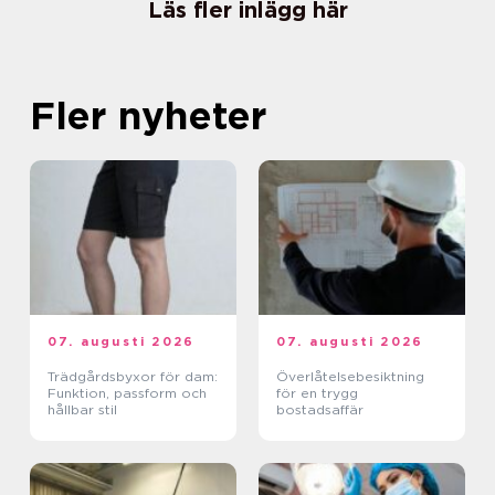
Läs fler inlägg här
Fler nyheter
07. augusti 2026
07. augusti 2026
Trädgårdsbyxor för dam:
Överlåtelsebesiktning
Funktion, passform och
för en trygg
hållbar stil
bostadsaffär