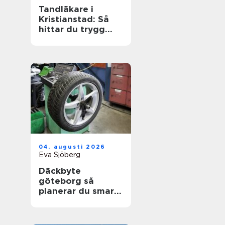
Tandläkare i
Kristianstad: Så
hittar du trygg
och modern
tandvård
04. augusti 2026
Eva Sjöberg
Däckbyte
göteborg så
planerar du smart
inför säsongen