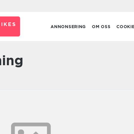
IKES
ANNONSERING
OM OSS
COOKI
ning