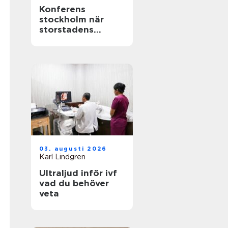
Konferens
stockholm när
storstadens
möjligheter möter
lugn slottsmiljö
03. augusti 2026
Karl Lindgren
Ultraljud inför ivf
vad du behöver
veta