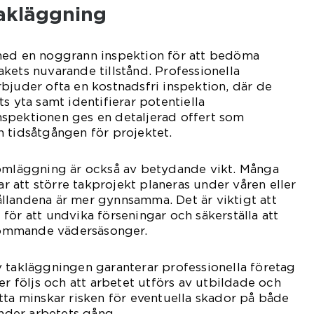
takläggning
med en noggrann inspektion för att bedöma
kets nuvarande tillstånd. Professionella
bjuder ofta en kostnadsfri inspektion, där de
s yta samt identifierar potentiella
spektionen ges en detaljerad offert som
 tidsåtgången för projektet.
komläggning är också av betydande vikt. Många
att större takprojekt planeras under våren eller
llandena är mer gynnsamma. Det är viktigt att
id för att undvika förseningar och säkerställa att
 kommande vädersäsonger.
 takläggningen garanterar professionella företag
er följs och att arbetet utförs av utbildade och
tta minskar risken för eventuella skador på både
der arbetets gång.