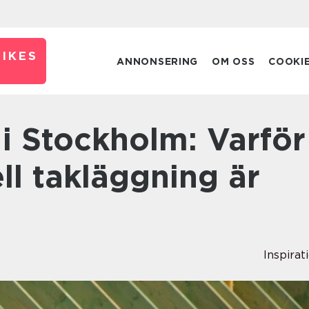
IKES
ANNONSERING
OM OSS
COOKI
ll takläggning är
Inspirat