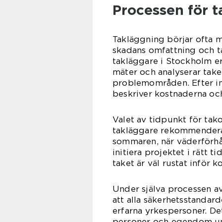
Processen för 
Takläggning börjar ofta 
skadans omfattning och ta
takläggare i Stockholm er
mäter och analyserar taket
problemområden. Efter in
beskriver kostnaderna och
Valet av tidpunkt för ta
takläggare rekommenderar 
sommaren, när väderförhå
initiera projektet i rätt t
taket är väl rustat inför
Under själva processen av
att alla säkerhetsstandard
erfarna yrkespersoner. De
personer och egendom un