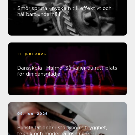
Smörjspruta - nyckeln till effektivt och
hållbart underhåll
11. juni 2026
Dansskola i Malmö: Så väljer du rätt plats
för din dansglädje
09. juni 2026
Elinstallationer i stockholm trygghet,
teknik och moderna lösningar