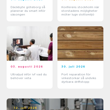
Däckbyte göteborg så
Konferens stockholm när
planerar du smart inför
storstadens möjligheter
säsongen
möter lugn slottsmiljö
03. augusti 2026
30. juli 2026
Ultraljud inför ivf vad du
Port reparation för
behöver veta
virkestorkar så undviks
dyrbara driftstopp
12. juli 2026