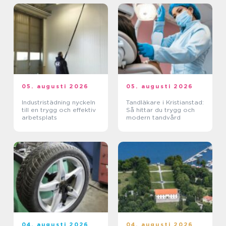
05. augusti 2026
05. augusti 2026
Industristädning nyckeln
Tandläkare i Kristianstad:
till en trygg och effektiv
Så hittar du trygg och
arbetsplats
modern tandvård
04. augusti 2026
04. augusti 2026