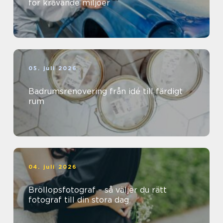
för krävande miljöer
05. juli 2026
Badrumsrenovering från idé till färdigt
rum
04. juli 2026
Bröllopsfotograf – så väljer du rätt
fotograf till din stora dag