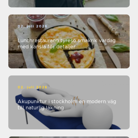
02. juli 2026
Lunchrestaurang tyresö smakrik vardag
med känsla för detaljer
02. juli 2026
Akupunktur i stockholm en modern väg
till naturlig läkning