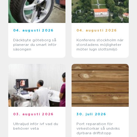
04. augusti 2026
04. augusti 2026
Däckbyte göteborg så
Konferens stockholm när
planerar du smart inför
storstadens möjligheter
säsongen
möter lugn slottsmiljö
03. augusti 2026
30. juli 2026
Ultraljud inför ivf vad du
Port reparation för
behöver veta
virkestorkar så undviks
dyrbara driftstopp