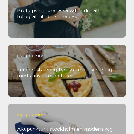
Bröllopsfotograf – så väljer du rätt
fotograf till din stora dag
02. juli 2026
Lunchrestaurang tyresö smakrik vardag
med känsla för detaljer
02. juli 2026
Akupunktur i stockholm en modern väg