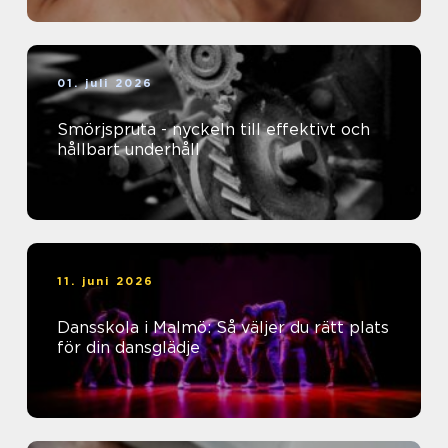
01. juli 2026
Smörjspruta - nyckeln till effektivt och
hållbart underhåll
11. juni 2026
Dansskola i Malmö: Så väljer du rätt plats
för din dansglädje