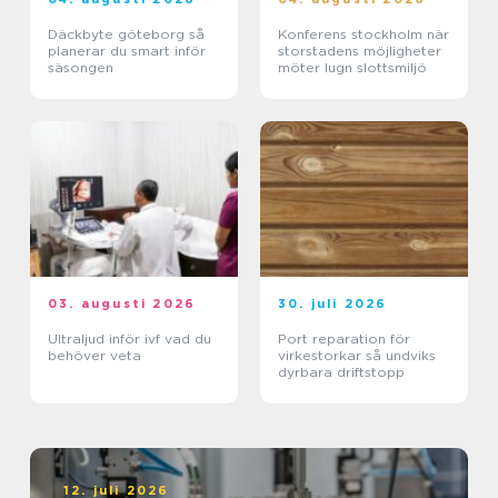
Däckbyte göteborg så
Konferens stockholm när
planerar du smart inför
storstadens möjligheter
säsongen
möter lugn slottsmiljö
03. augusti 2026
30. juli 2026
Ultraljud inför ivf vad du
Port reparation för
behöver veta
virkestorkar så undviks
dyrbara driftstopp
12. juli 2026