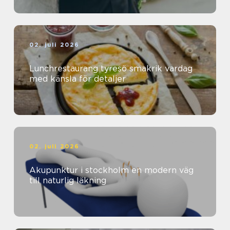
02. juli 2026
Lunchrestaurang tyresö smakrik vardag
med känsla för detaljer
02. juli 2026
Akupunktur i stockholm en modern väg
till naturlig läkning