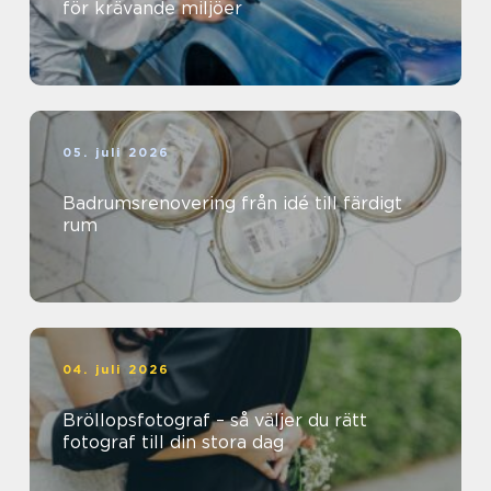
för krävande miljöer
05. juli 2026
Badrumsrenovering från idé till färdigt
rum
04. juli 2026
Bröllopsfotograf – så väljer du rätt
fotograf till din stora dag