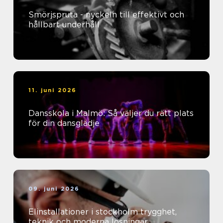
Smörjspruta - nyckeln till effektivt och
hållbart underhåll
11. juni 2026
Dansskola i Malmö: Så väljer du rätt plats
för din dansglädje
09. juni 2026
Elinstallationer i stockholm trygghet,
teknik och moderna lösningar