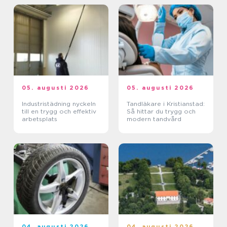
05. augusti 2026
05. augusti 2026
Industristädning nyckeln
Tandläkare i Kristianstad:
till en trygg och effektiv
Så hittar du trygg och
arbetsplats
modern tandvård
04. augusti 2026
04. augusti 2026