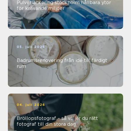
Pulverlackering stockholm hållbara ytor
för krävande miljöer
05. juli 2026
Badrumsrenovering från idé till färdigt
rum
04. juli 2026
Bröllopsfotograf – så väljer du rätt
fotograf till din stora dag