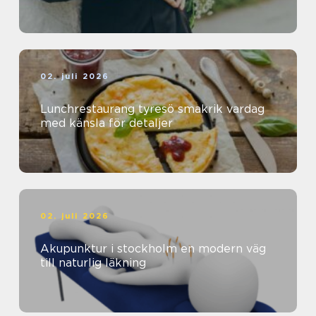
02. juli 2026
Lunchrestaurang tyresö smakrik vardag
med känsla för detaljer
02. juli 2026
Akupunktur i stockholm en modern väg
till naturlig läkning