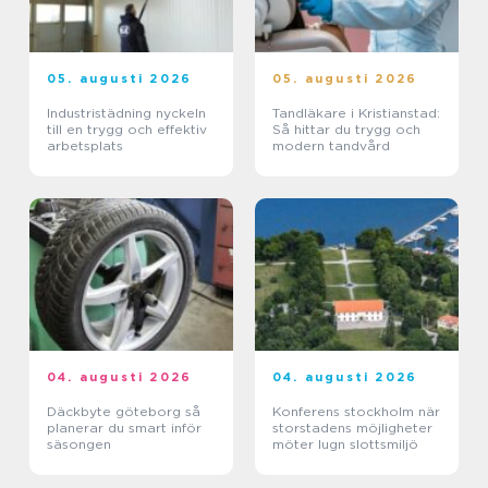
05. augusti 2026
05. augusti 2026
Industristädning nyckeln
Tandläkare i Kristianstad:
till en trygg och effektiv
Så hittar du trygg och
arbetsplats
modern tandvård
04. augusti 2026
04. augusti 2026
Däckbyte göteborg så
Konferens stockholm när
planerar du smart inför
storstadens möjligheter
säsongen
möter lugn slottsmiljö