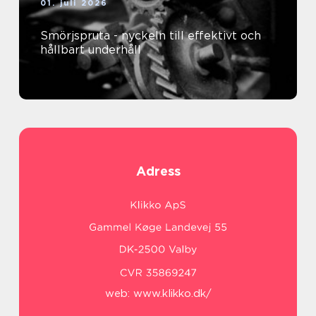
01. juli 2026
Smörjspruta - nyckeln till effektivt och
hållbart underhåll
Adress
web:
www.klikko.dk/