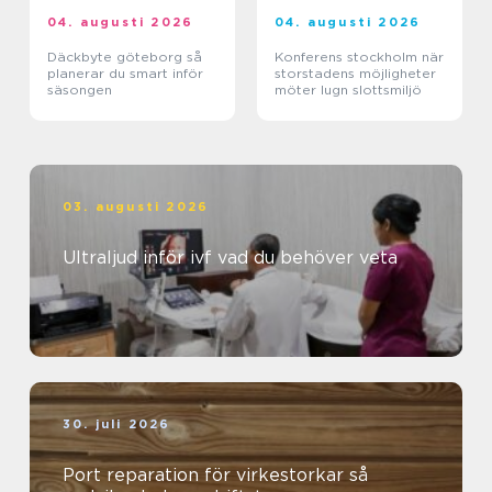
04. augusti 2026
04. augusti 2026
Däckbyte göteborg så
Konferens stockholm när
planerar du smart inför
storstadens möjligheter
säsongen
möter lugn slottsmiljö
03. augusti 2026
Ultraljud inför ivf vad du behöver veta
30. juli 2026
Port reparation för virkestorkar så