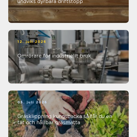
undviks dyrbara driftstopp
12. juli 2026
Omrörare för industriellt bruk
05. juli 2026
Gräsklippning kungsbacka så får du en
tät och hållbar gräsmatta