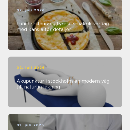
02. juli 2026
Lunchrestaurang tyresö smakrik vardag
med känsla för detaljer
02. juli 2026
Akupunktur i stockholm en modern väg
till naturlig läkning
01. juli 2026