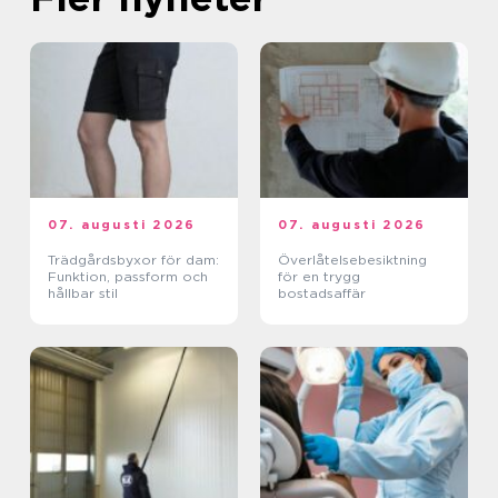
07. augusti 2026
07. augusti 2026
Trädgårdsbyxor för dam:
Överlåtelsebesiktning
Funktion, passform och
för en trygg
hållbar stil
bostadsaffär