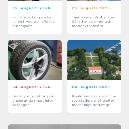
05. augusti 2026
05. augusti 2026
Industristädning nyckeln
Tandläkare i Kristianstad:
till en trygg och effektiv
Så hittar du trygg och
arbetsplats
modern tandvård
04. augusti 2026
04. augusti 2026
Däckbyte göteborg så
Konferens stockholm när
planerar du smart inför
storstadens möjligheter
säsongen
möter lugn slottsmiljö