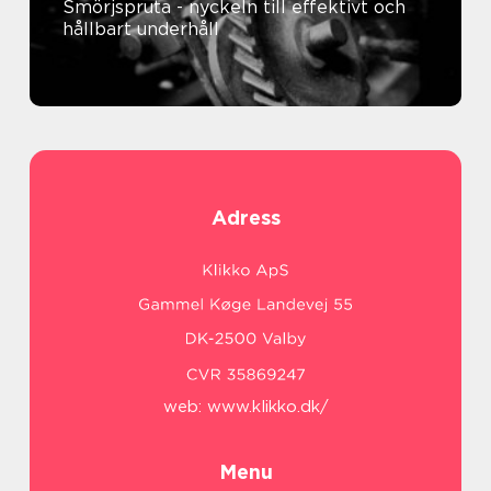
Smörjspruta - nyckeln till effektivt och
hållbart underhåll
Adress
web:
www.klikko.dk/
Menu