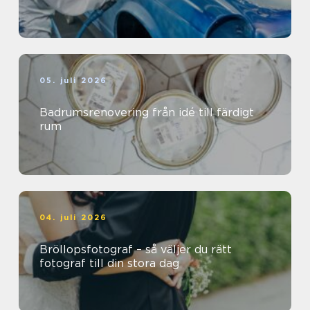
05. juli 2026
Badrumsrenovering från idé till färdigt
rum
04. juli 2026
Bröllopsfotograf – så väljer du rätt
fotograf till din stora dag