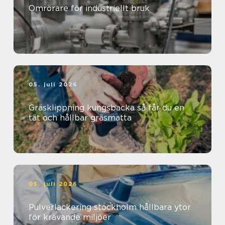
Omrörare för industriellt bruk
05. juli 2026
Gräsklippning kungsbacka så får du en
tät och hållbar gräsmatta
05. juli 2026
Pulverlackering stockholm hållbara ytor
för krävande miljöer