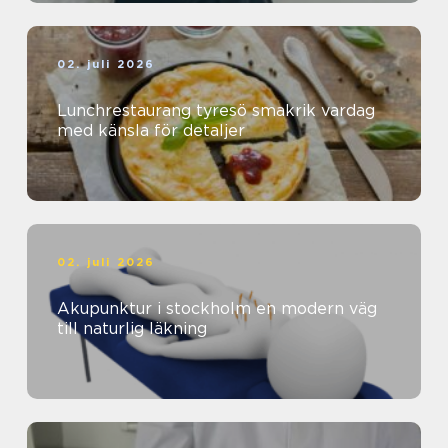
02. juli 2026
Lunchrestaurang tyresö smakrik vardag
med känsla för detaljer
02. juli 2026
Akupunktur i stockholm en modern väg
till naturlig läkning