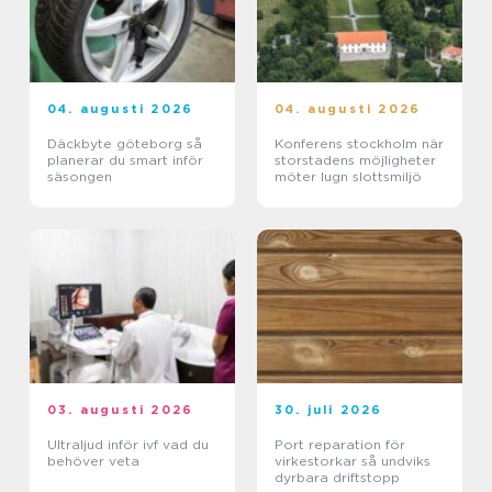
04. augusti 2026
04. augusti 2026
Däckbyte göteborg så
Konferens stockholm när
planerar du smart inför
storstadens möjligheter
säsongen
möter lugn slottsmiljö
03. augusti 2026
30. juli 2026
Ultraljud inför ivf vad du
Port reparation för
behöver veta
virkestorkar så undviks
dyrbara driftstopp