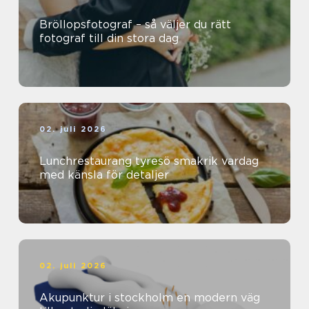
Bröllopsfotograf – så väljer du rätt
fotograf till din stora dag
02. juli 2026
Lunchrestaurang tyresö smakrik vardag
med känsla för detaljer
02. juli 2026
Akupunktur i stockholm en modern väg