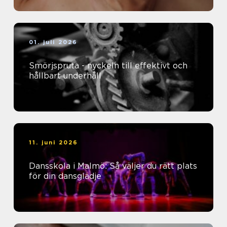
01. juli 2026
Smörjspruta - nyckeln till effektivt och
hållbart underhåll
11. juni 2026
Dansskola i Malmö: Så väljer du rätt plats
för din dansglädje