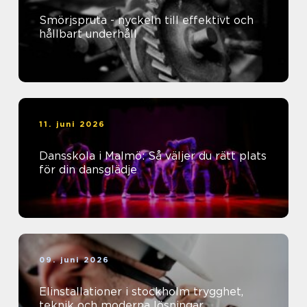
Smörjspruta - nyckeln till effektivt och
hållbart underhåll
11. juni 2026
Dansskola i Malmö: Så väljer du rätt plats
för din dansglädje
09. juni 2026
Elinstallationer i stockholm trygghet,
teknik och moderna lösningar