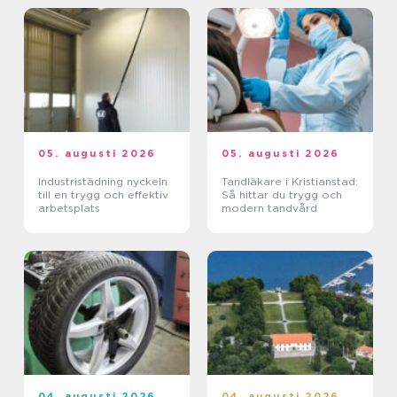
05. augusti 2026
05. augusti 2026
Industristädning nyckeln
Tandläkare i Kristianstad:
till en trygg och effektiv
Så hittar du trygg och
arbetsplats
modern tandvård
04. augusti 2026
04. augusti 2026