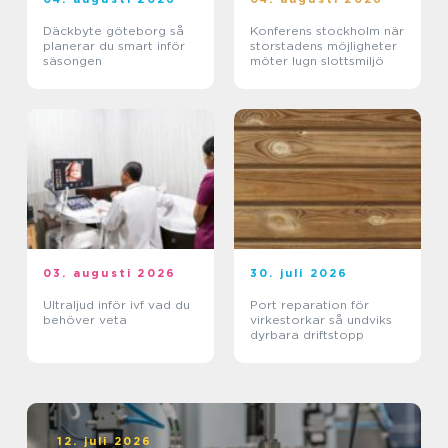
Däckbyte göteborg så
Konferens stockholm när
planerar du smart inför
storstadens möjligheter
säsongen
möter lugn slottsmiljö
03. augusti 2026
30. juli 2026
Ultraljud inför ivf vad du
Port reparation för
behöver veta
virkestorkar så undviks
dyrbara driftstopp
12. juli 2026