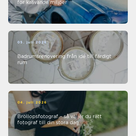
för krävande miljöer
05. juli 2026
Badrumsrenovering från idé till färdigt
rum
04. juli 2026
Bröllopsfotograf – så väljer du rätt
fotograf till din stora dag