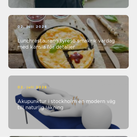
02. juli 2026
Lunchrestaurang tyresö smakrik vardag
med känsla för detaljer
02. juli 2026
Akupunktur i stockholm en modern väg
till naturlig läkning