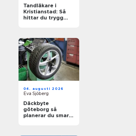
Tandläkare i
Kristianstad: Så
hittar du trygg
och modern
tandvård
04. augusti 2026
Eva Sjöberg
Däckbyte
göteborg så
planerar du smart
inför säsongen