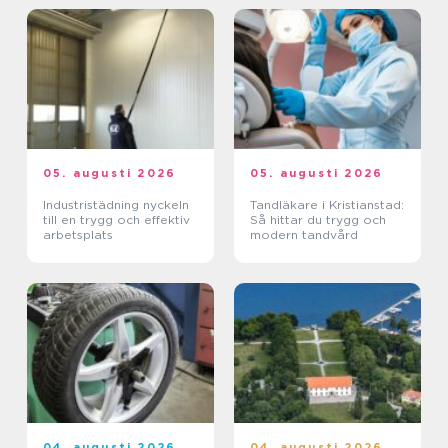
05. augusti 2026
05. augusti 2026
Industristädning nyckeln
Tandläkare i Kristianstad:
till en trygg och effektiv
Så hittar du trygg och
arbetsplats
modern tandvård
04. augusti 2026
04. augusti 2026