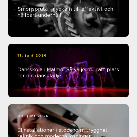
Smörjspruta - nyckeln till effektivt och
hållbart underhåll
11. juni 2026
Dansskola i Malmö: Så väljer du rätt plats
för din dansglädje
09. juni 2026
Elinstallationer i stockholm trygghet,
teknik och moderna lösningar