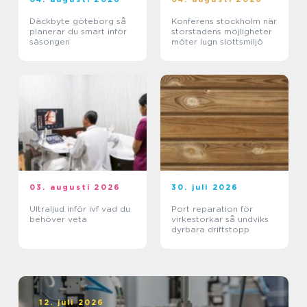
Däckbyte göteborg så
Konferens stockholm när
planerar du smart inför
storstadens möjligheter
säsongen
möter lugn slottsmiljö
03. augusti 2026
30. juli 2026
Ultraljud inför ivf vad du
Port reparation för
behöver veta
virkestorkar så undviks
dyrbara driftstopp
12. juli 2026