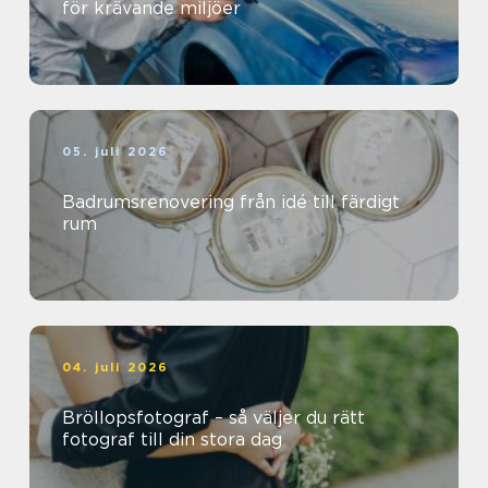
för krävande miljöer
05. juli 2026
Badrumsrenovering från idé till färdigt
rum
04. juli 2026
Bröllopsfotograf – så väljer du rätt
fotograf till din stora dag