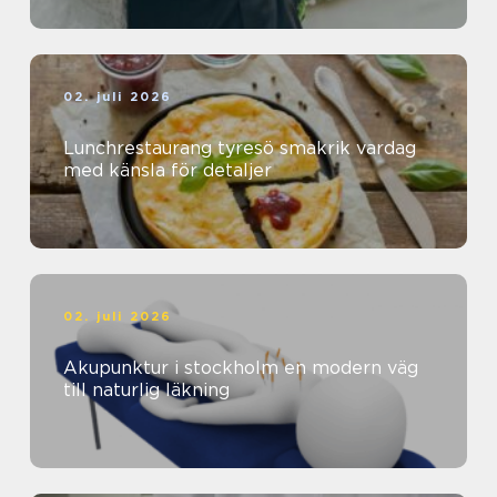
02. juli 2026
Lunchrestaurang tyresö smakrik vardag
med känsla för detaljer
02. juli 2026
Akupunktur i stockholm en modern väg
till naturlig läkning