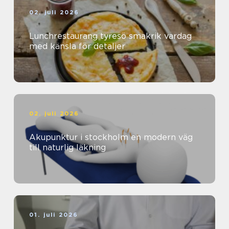
02. juli 2026
Lunchrestaurang tyresö smakrik vardag
med känsla för detaljer
02. juli 2026
Akupunktur i stockholm en modern väg
till naturlig läkning
01. juli 2026