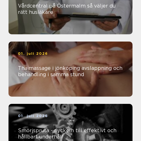
Vårdcentral på Östermalm så väljer du
rätt husläkare
01. juli 2026
Thaimassage i jönköping avslappning och
behandling i samma stund
01. juli 2026
Smörjspruta - nyckeln till effektivt och
hållbart underhåll